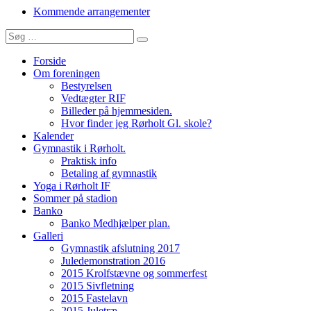
Kommende arrangementer
Søg
Søg
efter:
Forside
Om foreningen
Bestyrelsen
Vedtægter RIF
Billeder på hjemmesiden.
Hvor finder jeg Rørholt Gl. skole?
Kalender
Gymnastik i Rørholt.
Praktisk info
Betaling af gymnastik
Yoga i Rørholt IF
Sommer på stadion
Banko
Banko Medhjælper plan.
Galleri
Gymnastik afslutning 2017
Juledemonstration 2016
2015 Krolfstævne og sommerfest
2015 Sivfletning
2015 Fastelavn
2015 Juletræ