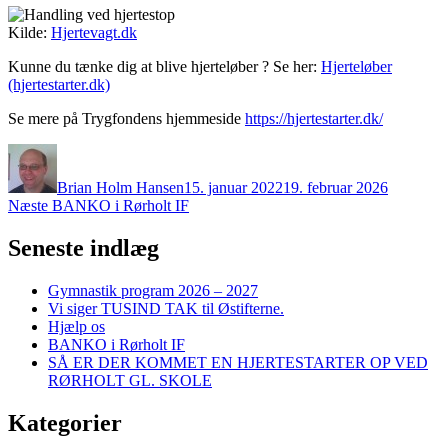
Kilde:
Hjertevagt.dk
Kunne du tænke dig at blive hjerteløber ? Se her:
Hjerteløber
(hjertestarter.dk)
Se mere på Trygfondens hjemmeside
https://hjertestarter.dk/
Forfatter
Udgivet
Brian Holm Hansen
15. januar 2022
19. februar 2026
Indlægsnavigation
Næste
Næste
BANKO i Rørholt IF
indlæg:
Seneste indlæg
Gymnastik program 2026 – 2027
Vi siger TUSIND TAK til Østifterne.
Hjælp os
BANKO i Rørholt IF
SÅ ER DER KOMMET EN HJERTESTARTER OP VED
RØRHOLT GL. SKOLE
Kategorier