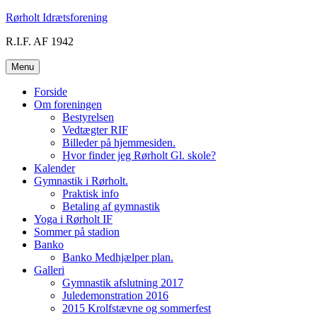
Videre
Rørholt Idrætsforening
til
R.I.F. AF 1942
indhold
Menu
Forside
Om foreningen
Bestyrelsen
Vedtægter RIF
Billeder på hjemmesiden.
Hvor finder jeg Rørholt Gl. skole?
Kalender
Gymnastik i Rørholt.
Praktisk info
Betaling af gymnastik
Yoga i Rørholt IF
Sommer på stadion
Banko
Banko Medhjælper plan.
Galleri
Gymnastik afslutning 2017
Juledemonstration 2016
2015 Krolfstævne og sommerfest