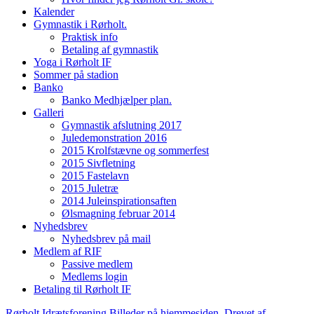
Kalender
Gymnastik i Rørholt.
Praktisk info
Betaling af gymnastik
Yoga i Rørholt IF
Sommer på stadion
Banko
Banko Medhjælper plan.
Galleri
Gymnastik afslutning 2017
Juledemonstration 2016
2015 Krolfstævne og sommerfest
2015 Sivfletning
2015 Fastelavn
2015 Juletræ
2014 Juleinspirationsaften
Ølsmagning februar 2014
Nyhedsbrev
Nyhedsbrev på mail
Medlem af RIF
Passive medlem
Medlems login
Betaling til Rørholt IF
Rørholt Idrætsforening
Billeder på hjemmesiden.
Drevet af