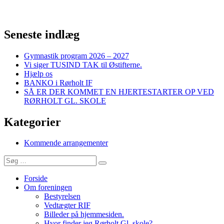
Seneste indlæg
Gymnastik program 2026 – 2027
Vi siger TUSIND TAK til Østifterne.
Hjælp os
BANKO i Rørholt IF
SÅ ER DER KOMMET EN HJERTESTARTER OP VED
RØRHOLT GL. SKOLE
Kategorier
Kommende arrangementer
Søg
Søg
efter:
Forside
Om foreningen
Bestyrelsen
Vedtægter RIF
Billeder på hjemmesiden.
Hvor finder jeg Rørholt Gl. skole?