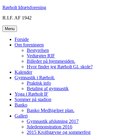
Videre
Rørholt Idrætsforening
til
R.I.F. AF 1942
indhold
Menu
Forside
Om foreningen
Bestyrelsen
Vedtægter RIF
Billeder på hjemmesiden.
Hvor finder jeg Rørholt Gl. skole?
Kalender
Gymnastik i Rørholt.
Praktisk info
Betaling af gymnastik
Yoga i Rørholt IF
Sommer på stadion
Banko
Banko Medhjælper plan.
Galleri
Gymnastik afslutning 2017
Juledemonstration 2016
2015 Krolfstævne og sommerfest