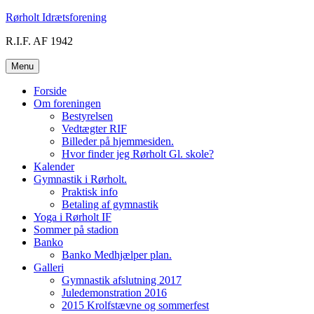
Videre
Rørholt Idrætsforening
til
R.I.F. AF 1942
indhold
Menu
Forside
Om foreningen
Bestyrelsen
Vedtægter RIF
Billeder på hjemmesiden.
Hvor finder jeg Rørholt Gl. skole?
Kalender
Gymnastik i Rørholt.
Praktisk info
Betaling af gymnastik
Yoga i Rørholt IF
Sommer på stadion
Banko
Banko Medhjælper plan.
Galleri
Gymnastik afslutning 2017
Juledemonstration 2016
2015 Krolfstævne og sommerfest