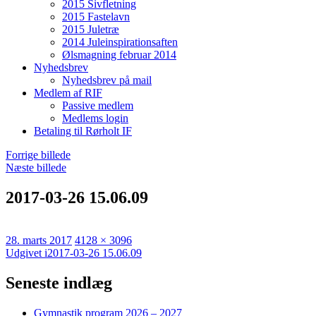
2015 Sivfletning
2015 Fastelavn
2015 Juletræ
2014 Juleinspirationsaften
Ølsmagning februar 2014
Nyhedsbrev
Nyhedsbrev på mail
Medlem af RIF
Passive medlem
Medlems login
Betaling til Rørholt IF
Forrige billede
Næste billede
2017-03-26 15.06.09
Udgivet
Faktisk
28. marts 2017
4128 × 3096
Indlægsnavigation
størrelse
Udgivet i
2017-03-26 15.06.09
Seneste indlæg
Gymnastik program 2026 – 2027